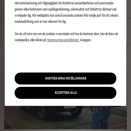
MY TRIP REPORT
nätverkshantering och tillgänglighet.De förbättrar användbarheten och prestandan
genom olika funktioner som språkigenkänning, sökresultat och förbättrar därmed vad
vi erbjuder dig. Vår webbplats kan också använda cookies från tredje part för att skicka
marknadsföring som är mer relevant för dig.
FÖLJ DINA RESOR
Om du vill veta mer om de cookies vi använder och hur du hanterar dem, kan du läsa vår
cookiepolicy eller klicka på
'Hantera mina inställningar'
-knappen.
HANTERA MINA INSTÄLLNINGAR
ACCEPTERA ALLA