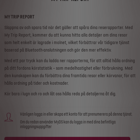
MY TRIP REPORT
Slappna av och spara tid när det gäller att spåra dina reserapporter. Med
My Trip Report, kommer du att kunna hitta alla detaljer om dina resor
som helt enkelt är lagrade i molnet, vilket förbättrar vår tidigare tjänst
baserad på Bluetooth-anslutningen och gör den mer effektiv.
Med ett par tryck kan du ladda ner rapporterna, för att alltid hålla ordning
på ditt fordons körstatistik – som medelhastighet eller förbrukning. Med
den kunskapen kan du förbättra dina framtida resor eller körvanor, för att
hålla ordning på tider och kostnader.
Kör bara i lugn och ro och låt oss hålla reda på detaljerna åt dig.
Vänligen logga in eller skapa ett konto för att prenumerera på denna tjänst.
Om du redan använder MyDS kan du logga in med dina befintliga
inloggningsuppgifter