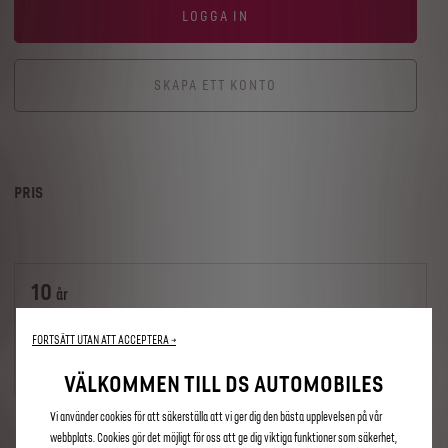
LOGGA IN
SKAPA ETT KONTO
PRIS
10
år
Ingår
FORTSÄTT UTAN ATT ACCEPTERA →
i ditt fordons pris
VÄLKOMMEN TILL DS AUTOMOBILES
Vi använder cookies för att säkerställa att vi ger dig den bästa upplevelsen på vår
webbplats. Cookies gör det möjligt för oss att ge dig viktiga funktioner som säkerhet,