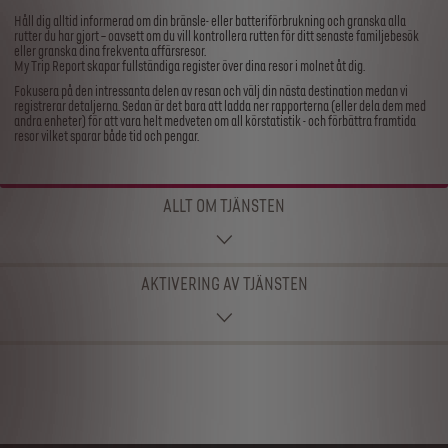
Håll dig alltid informerad om din bränsle- eller batteriförbrukning och granska alla
rutter du har gjort – oavsett om du vill kontrollera rutten för ditt senaste familjebesök
eller granska dina frekventa affärsresor.
My Trip Report skapar fullständiga register över dina resor i molnet åt dig.
Fokusera på den intressanta delen av resan och välj din nästa destination medan vi
registrerar detaljerna. Sedan är det bara att ladda ner rapporterna (eller dela dem med
andra enheter) för att vara helt medveten om all körstatistik - och förbättra framtida
resor vilket sparar både tid och pengar.
ALLT OM TJÄNSTEN
AKTIVERING AV TJÄNSTEN