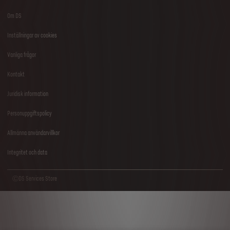
Om DS
Footer
Inställningar av cookies
menu
Vanliga frågor
Kontakt
Juridisk information
Personuppgiftspolicy
Allmänna användarvillkor
Integritet och data
ⒸDS Services Store